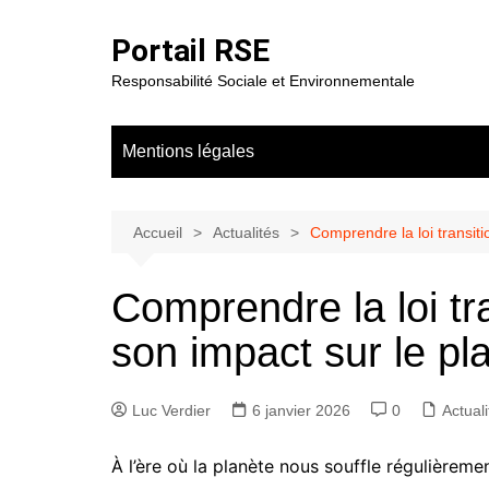
Aller
au
Portail RSE
contenu
Responsabilité Sociale et Environnementale
Mentions légales
Accueil
Actualités
Comprendre la loi transiti
Comprendre la loi tr
son impact sur le pl
Luc Verdier
6 janvier 2026
0
Actuali
À l’ère où la planète nous souffle régulièreme