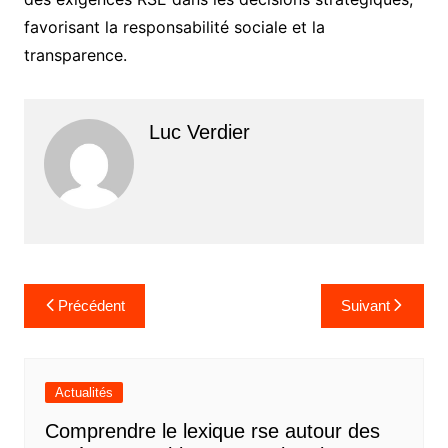
favorisant la responsabilité sociale et la
transparence.
Luc Verdier
Navigation
Précédent
Suivant
de
l’article
Actualités
Comprendre le lexique rse autour des