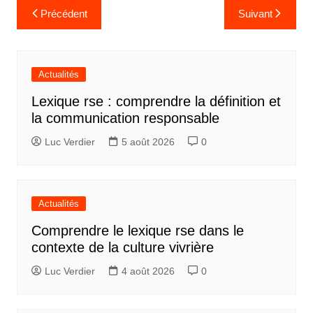
Navigation
Précédent
Suivant
de
l’article
Actualités
Lexique rse : comprendre la définition et
la communication responsable
Luc Verdier
5 août 2026
0
Actualités
Comprendre le lexique rse dans le
contexte de la culture vivrière
Luc Verdier
4 août 2026
0