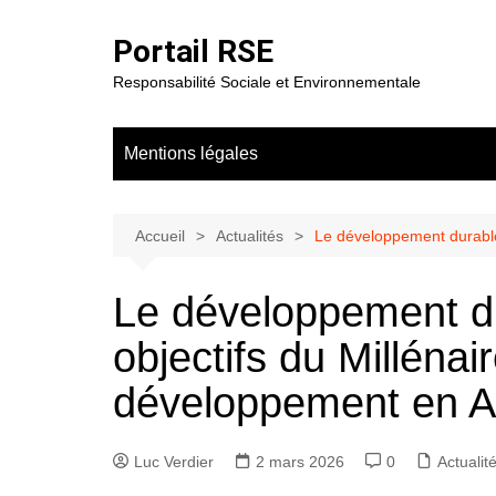
Aller
au
Portail RSE
contenu
Responsabilité Sociale et Environnementale
Mentions légales
Accueil
Actualités
Le développement durable
Le développement d
objectifs du Millénai
développement en A
Luc Verdier
2 mars 2026
0
Actualit