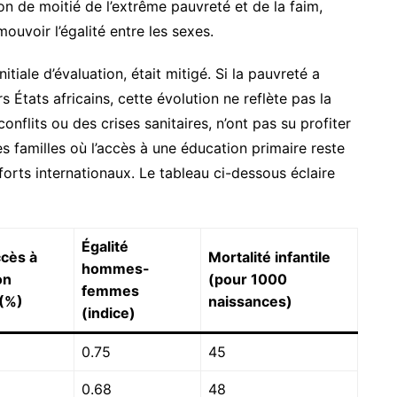
n de moitié de l’extrême pauvreté et de la faim,
ouvoir l’égalité entre les sexes.
itiale d’évaluation, était mitigé. Si la pauvreté a
 États africains, cette évolution ne reflète pas la
onflits ou des crises sanitaires, n’ont pas su profiter
s familles où l’accès à une éducation primaire reste
fforts internationaux. Le tableau ci-dessous éclaire
Égalité
ccès à
Mortalité infantile
hommes-
on
(pour 1000
femmes
 (%)
naissances)
(indice)
0.75
45
0.68
48