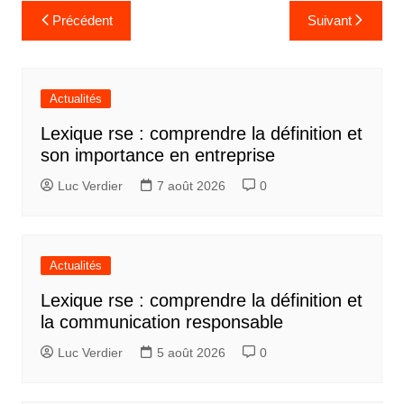
Navigation
Précédent
Suivant
de
l’article
Actualités
Lexique rse : comprendre la définition et
son importance en entreprise
Luc Verdier
7 août 2026
0
Actualités
Lexique rse : comprendre la définition et
la communication responsable
Luc Verdier
5 août 2026
0