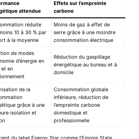
ormance
Effets sur l’empreinte
gétique attendue
carbone
ommation réduite
Moins de gaz à effet de
moins 10 à 30 % par
serre grâce à une moindre
ort à la moyenne
consommation électrique
tion de modes
Réduction du gaspillage
nomie d’énergie en
énergétique au bureau et à
e et en
domicile
tionnement
isation de la
Consommation globale
ommation
inférieure, réduction de
étique grâce à une
l’empreinte carbone
eure isolation et
domestique et
on
professionnelle
icient du label Energy Star comme l’Empire State