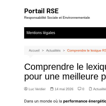
Aller
au
Portail RSE
contenu
Responsabilité Sociale et Environnementale
Mentions légales
Accueil
Actualités
Comprendre le lexique RS
Comprendre le lexi
pour une meilleure 
Luc Verdier
14 mai 2026
0
Actualit
Dans un monde où la
performance énergéti