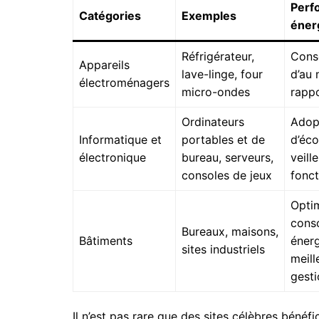
Perf
Catégories
Exemples
éner
Réfrigérateur,
Cons
Appareils
lave-linge, four
d’au 
électroménagers
micro-ondes
rapp
Ordinateurs
Adop
Informatique et
portables et de
d’éco
électronique
bureau, serveurs,
veill
consoles de jeux
fonc
Optim
cons
Bureaux, maisons,
Bâtiments
énerg
sites industriels
meill
gesti
Il n’est pas rare que des sites célèbres bénéf