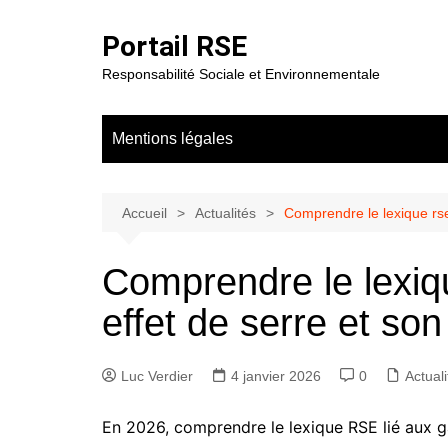
Aller
au
Portail RSE
contenu
Responsabilité Sociale et Environnementale
Mentions légales
Accueil
Actualités
Comprendre le lexique rse
Comprendre le lexiqu
effet de serre et so
Luc Verdier
4 janvier 2026
0
Actuali
En 2026, comprendre le lexique RSE lié aux gaz