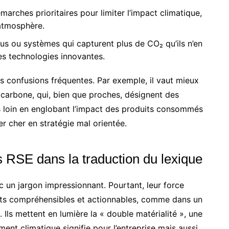
arches prioritaires pour limiter l’impact climatique,
’atmosphère.
us ou systèmes qui capturent plus de CO₂ qu’ils n’en
es technologies innovantes.
es confusions fréquentes. Par exemple, il vaut mieux
carbone, qui, bien que proches, désignent des
us loin en englobant l’impact des produits consommés
r cher en stratégie mal orientée.
ls RSE dans la traduction du lexique
c un jargon impressionnant. Pourtant, leur force
epts compréhensibles et actionnables, comme dans un
Ils mettent en lumière la « double matérialité », une
ment climatique signifie pour l’entreprise mais aussi