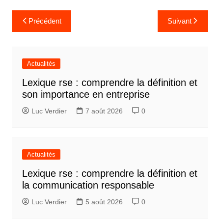
Navigation
Précédent
Suivant
de
l’article
Actualités
Lexique rse : comprendre la définition et
son importance en entreprise
Luc Verdier
7 août 2026
0
Actualités
Lexique rse : comprendre la définition et
la communication responsable
Luc Verdier
5 août 2026
0